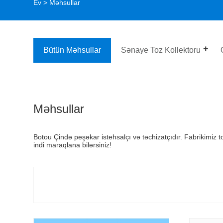
Ev
>
Məhsullar
Bütün Məhsullar
Sənaye Toz Kollektoru
Məhsullar
Botou Çində peşəkar istehsalçı və təchizatçıdır. Fabrikimiz tor
indi maraqlana bilərsiniz!