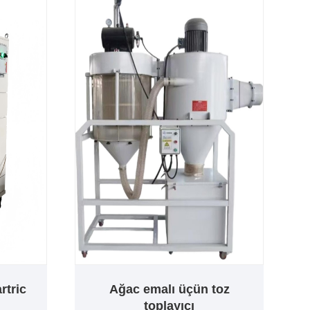
rtric
Ağac emalı üçün toz
toplayıcı