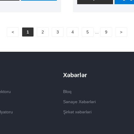
iyaçı istehsalında təcrübə
daşlama və vakuumlama
sasında bir çox sahələrdə
funksiyalarını birləşdirən bi
tifadə edilə bilən yüksək
cihazdır. İş mühitini təmiz
i toz çıxarma cihazıdır.
saxlamaq, operatorların
 etibarlı ağac toz kollektor
<
1
2
3
4
5
...
9
>
sağlamlığını qorumaq və 
çılarından biri oldu. Sorğu
səmərəliliyini yaxşılaşdır
mək
düz iş parçaları üyüdərkən
yaranan toz və zibilləri vax
silmək üçün istifadə olunur
Xəbərlər
ektoru
Bloq
Sənaye Xəbərləri
lyatoru
Şirkət xəbərləri