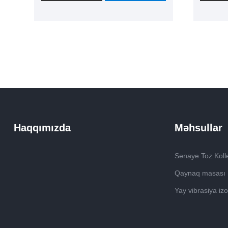
emalatxanada qaynaq
kolleks
əməliyyatları üçün sabit əməliyyat
illəri ə
platformasını təmin edən arxa
geniş is
tərəfdə qabırğa
səmərəl
möhkəmləndirilməsinə malikdir.
Çində ən
Modul qaynaq masasının masa
təchizat
üstü əvvəlcədən qazılmış
göndər
yerləşdirmə deliklərinə və
qurğunun montaj mövqelərinə
malikdir və bu, müxtəlif iş
Haqqımızda
Məhsullar
parçasının emal ehtiyaclarını
ödəmək üçün müxtəlif qaynaq
alətlərinin tez bir zamanda
Sənaye Toz Koll
bərkidilməsinə imkan verir.
Qaynaq masası
Yay vibrasiya izo