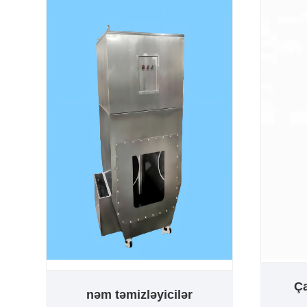
Ça
nəm təmizləyicilər