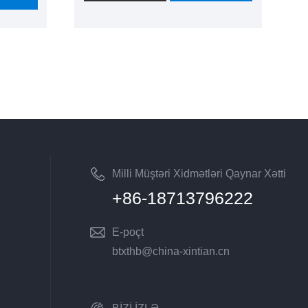
laboratoriya mühitində istifadə
olunan ümumi nəm toz çıxarma
r
avadanlığıdır. Bu məhsulu almaq
istəyirsinizsə, bizə müraciət
etməkdən çekinmeyin.
daşlama
maq üçün
,
tında
.
Milli Müştəri Xidmətləri Qaynar Xətti
+86-18713796222
E-poçt
btxthb@china-xintian.cn