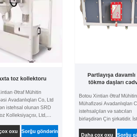
.
Partlayışa davamlı
axta toz kollektoru
tökmə daşları cədv
intian Ətraf Mühitin
Botou Xintian Ətraf Mühitin
əsi Avadanlıqları Co, Ltd
Mühafizəsi Avadanlıqları C
dən istehsal olunan SRD
istehsalçıları və satıcıları
z Kolleksiyaçısı, Ltd,
birləşdirən Çin şirkətidir. İ
 etmiş və davamlı quru toz
etdiyimiz partlayışa davaml
cihazıdır. Siklon toz
çox oxu
Sorğu göndərin
təmizləyici daşlama cədvəl
Daha çox oxu
Sorğu g