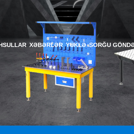
HSULLAR
XƏBƏRLƏR
YÜKLƏ
SORĞU GÖNDƏ