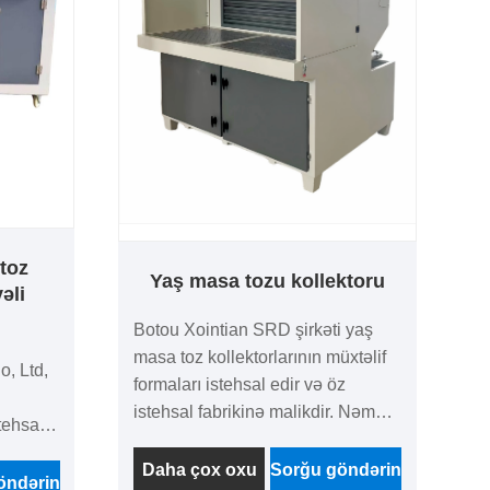
 toz
Yaş masa tozu kollektoru
əli
Botou Xointian SRD şirkəti yaş
masa toz kollektorlarının müxtəlif
o, Ltd,
formaları istehsal edir və öz
istehsal fabrikinə malikdir. Nəm
stehsal
masa tozu kollektoru, ümumiyyətlə
ı toz
kiçik sənaye istehsalı və ya
Daha çox oxu
Sorğu göndərin
i,
öndərin