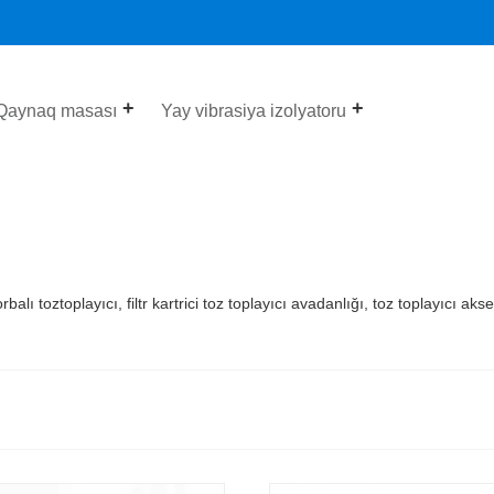
Qaynaq masası
Yay vibrasiya izolyatoru
balı toztoplayıcı, filtr kartrici toz toplayıcı avadanlığı, toz toplayıcı a