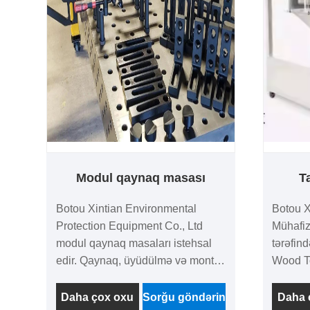
malikdir
Modul qaynaq masası
T
Botou Xintian Environmental
Botou X
Protection Equipment Co., Ltd
Mühafiz
modul qaynaq masaları istehsal
tərəfin
edir. Qaynaq, üyüdülmə və montaj
Wood To
kimi metal emalı ssenariləri üçün
inkişaf
xüsusi olaraq hazırlanmış masalar
çıxarma 
Daha çox oxu
Sorğu göndərin
Daha 